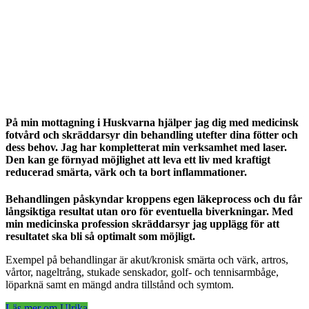
På min mottagning i Huskvarna hjälper jag dig med medicinsk
fotvård och skräddarsyr din behandling utefter dina fötter och
dess behov. Jag har kompletterat min verksamhet med laser.
Den kan ge förnyad möjlighet att leva ett liv med kraftigt
reducerad smärta, värk och ta bort inflammationer.
Behandlingen påskyndar kroppens egen läkeprocess och du får
långsiktiga resultat utan oro för eventuella biverkningar. Med
min medicinska profession skräddarsyr jag upplägg för att
resultatet ska bli så optimalt som möjligt.
Exempel på behandlingar är akut/kronisk smärta och värk, artros,
vårtor, nageltrång, stukade senskador, golf- och tennisarmbåge,
löparknä samt en mängd andra tillstånd och symtom.
Läs mer om Ulrika